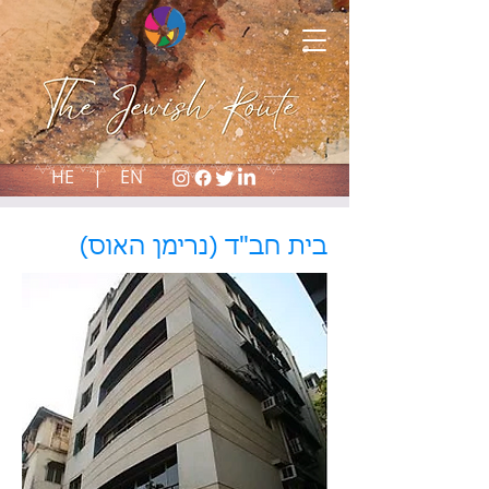
HE |
EN
(נרימן האוס) בית חב"ד