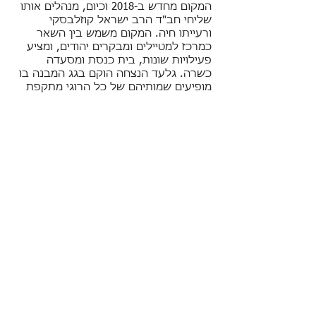
המקום מחדש ב-2018 וכיום, מנהלים אותו
שליחי חב"ד הרב ישראל קוזלבסקי
ורעייתו חיה. המקום משמש בין השאר
כמרכז למטיילים ומבקרים יהודים, ומציע
פעילויות שונות, בית כנסת ומסעדה
כשרה. גלעד הנצחה הוקם בגג המבנה בו
מופיעים שמותיהם של כל הרוגי מתקפת
הטרור: הודים ואחרים מכל הדתות.
Address
Nariman Lighthouse, 5, Hormosji st,
Azad Nagar,
Colaba, Mumbai, Maharashtra
400005
FOLLOW US
Research
& Written by: Prof. Shaul Sapir,
Hebrew University - Jerusalem