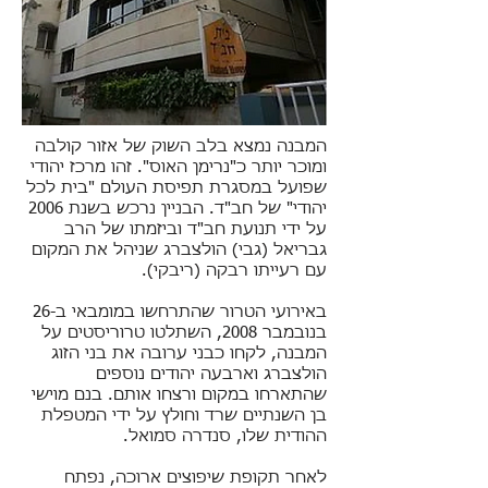
המבנה נמצא בלב השוק של אזור קולבה
ומוכר יותר כ"נרימן האוס". זהו מרכז יהודי
שפועל במסגרת תפיסת העולם "בית לכל
יהודי" של חב"ד. הבניין נרכש בשנת 2006
על ידי תנועת חב"ד וביזמתו של הרב
גבריאל (גבי) הולצברג שניהל את המקום
עם רעייתו רבקה (ריבקי).
באירועי הטרור שהתרחשו במומבאי ב-26
בנובמבר 2008, השתלטו טרוריסטים על
המבנה, לקחו כבני ערובה את בני הזוג
הולצברג וארבעה יהודים נוספים
שהתארחו במקום ורצחו אותם. בנם מוישי
בן השנתיים שרד וחולץ על ידי המטפלת
ההודית שלו, סנדרה סמואל.
לאחר תקופת שיפוצים ארוכה, נפתח