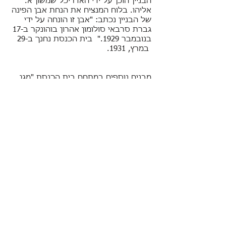
הבניין הוכן על ידי האדריכל שמשון א.
אליהו. בלוח המנציח את הנחת אבן הפינה
של הבניין נכתב: "אבן זו הונחה על ידי
גברת סרבאי סולומון אהרון בוהונקר ב-17
בנובמבר 1929." בית הכנסת נחנך ב-29
במרץ, 1931.
מבנים נוספים במתחם בית הכנסת "מגן
חסידים" הם: מקווה הטהרה, ביתן רבקה
סמואל, אולם שלמה ושרה ואולם ששון.
Address
Morland Rd, Agripada,
Mumbai, Maharashtra
400011
FOLLOW US
Research
& Written by: Prof. Shaul Sapir,
Hebrew University - Jerusalem